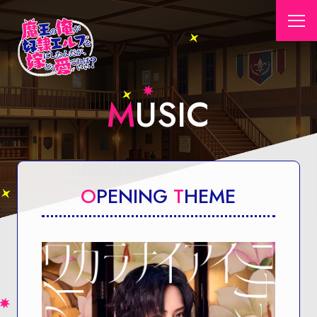
MUSIC
O
PENING
T
HEME